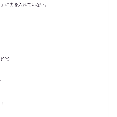
出」に力を入れていない。
！
^;)
り
で
、！