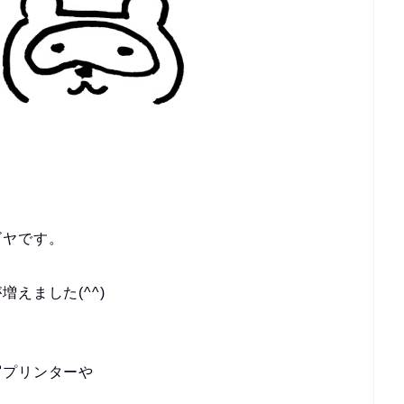
ゴヤです。
えました(^^)
写プリンターや