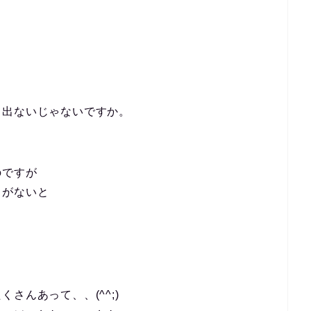
て出ないじゃないですか。
のですが
クがないと
さんあって、、(^^;)