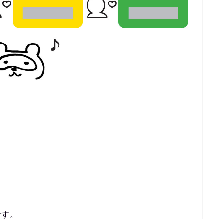
。
です。