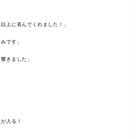
想以上に喜んでくれました！」
しみです」
に響きました」
文が入る！