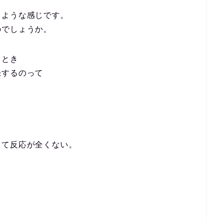
るような感じです。
のでしょうか。
るとき
録するのって
。
して反応が全くない。