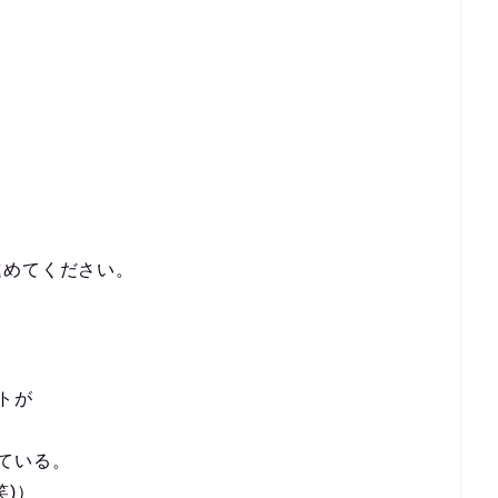
進めてください。
トが
ている。
笑)）