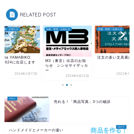
RELATED POST
・取材・お知らせ
出版・取材・お知らせ
出版・取材・お知らせ
eema YAMABIKO
注文の多い文具展に
M3（東京）出店のお知
S 2024に出店します
らせ シンセサイザッカ
ー
2024年2月17日
2022年12
2024年4月22日
売れる！「商品写真」3つの秘訣
ハンドメイドとメーカーの違い