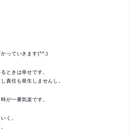
っていきます(^^;)
いるときは幸せです。
すし責任も発生しませんし。
る時が一番気楽です。
ていく。
す。